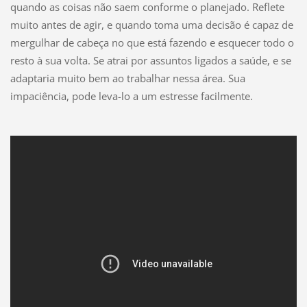
quando as coisas não saem conforme o planejado. Reflete
muito antes de agir, e quando toma uma decisão é capaz de
mergulhar de cabeça no que está fazendo e esquecer todo o
resto à sua volta. Se atrai por assuntos ligados a saúde, e se
adaptaria muito bem ao trabalhar nessa área. Sua
impaciência, pode leva-lo a um estresse facilmente.